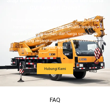
Siap Memulai Proyek Anda Bersama
CV. Mandiri Crane?
Percayakan kebutuhan sewa truck crane terbaik
hanya kepada kami. Dengan armada lengkap,
operator berpengalaman, dan harga sewa truck
crane yang terjangkau, kami siap mendukung
proyek Anda.
Hubungi Kami
FAQ