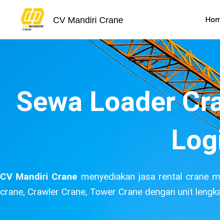
Skip
to
Ho
CV Mandiri Crane
content
Sewa Loader Cr
Log
CV Mandiri Crane
menyediakan jasa rental crane mu
crane, Crawler Crane, Tower Crane dengan unit lengk