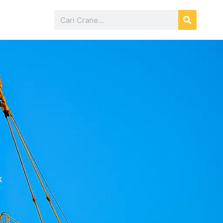
Search
k