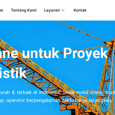
me
Tentang Kami
Layanan
Kontak
ane untuk Proyek
istik
rah & terbaik di Indonesia. Sewa mobil crane, truc
ap, operator berpengalaman, serta harga terjangkau.