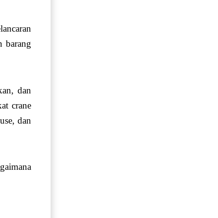
lancaran
n barang
kan, dan
at crane
use, dan
agaimana