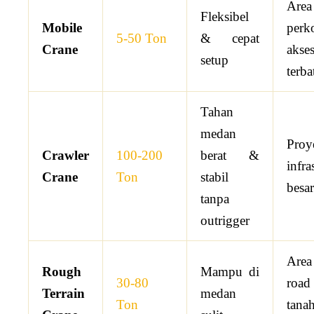
Area
Fleksibel
Mobile
perk
5-50 Ton
& cepat
Crane
akse
setup
terba
Tahan
medan
Proy
Crawler
100-200
berat &
infra
Crane
Ton
stabil
besar
tanpa
outrigger
Are
Rough
Mampu di
30-80
roa
Terrain
medan
Ton
tana