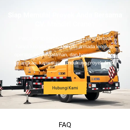
Siap Memulai Proyek Anda Bersama
CV. Mandiri Crane?
Percayakan kebutuhan rental crane terbaik
hanya kepada kami. Dengan armada lengkap,
operator berpengalaman, dan harga sewa yang
terjangkau, kami siap mendukung proyek Anda.
Hubungi Kami
FAQ